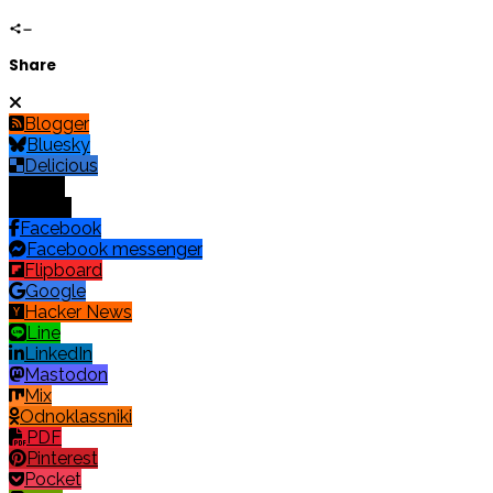
Share
Blogger
Bluesky
Delicious
Digg
Email
Facebook
Facebook messenger
Flipboard
Google
Hacker News
Line
LinkedIn
Mastodon
Mix
Odnoklassniki
PDF
Pinterest
Pocket