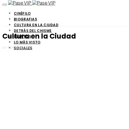
CINÉFILO
BIOGRAFIAS
CULTURA EN LA CIUDAD
DETRÁS DEL CHISME
Cultura en la Ciudad
EVENTOS
LO MÁS VISTO
SOCIALES
122 PUBLICACIONES