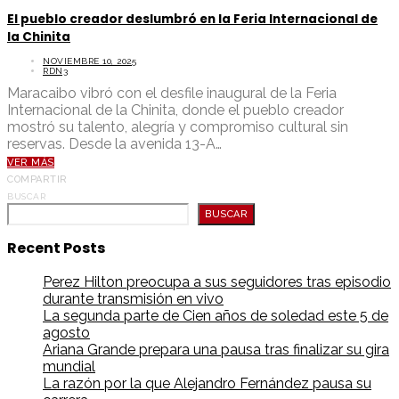
El pueblo creador deslumbró en la Feria Internacional de
la Chinita
NOVIEMBRE 10, 2025
RDN3
Maracaibo vibró con el desfile inaugural de la Feria
Internacional de la Chinita, donde el pueblo creador
mostró su talento, alegría y compromiso cultural sin
reservas. Desde la avenida 13-A…
VER MÁS
COMPARTIR
BUSCAR
BUSCAR
Recent Posts
Perez Hilton preocupa a sus seguidores tras episodio
durante transmisión en vivo
La segunda parte de Cien años de soledad este 5 de
agosto
Ariana Grande prepara una pausa tras finalizar su gira
mundial
La razón por la que Alejandro Fernández pausa su