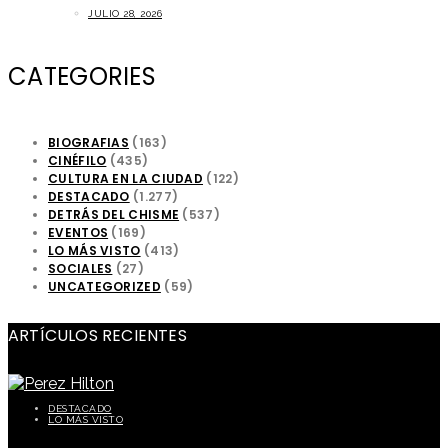
JULIO 28, 2026
CATEGORIES
BIOGRAFIAS
(163)
CINÉFILO
(435)
CULTURA EN LA CIUDAD
(122)
DESTACADO
(1.277)
DETRÁS DEL CHISME
(537)
EVENTOS
(169)
LO MÁS VISTO
(413)
SOCIALES
(27)
UNCATEGORIZED
(59)
ARTÍCULOS RECIENTES
DESTACADO
LO MÁS VISTO
Perez Hilton preocupa a sus seguidores tras episodio durante transmisión en vivo