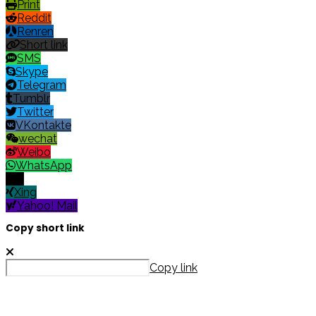
Print
Reddit
Renren
Short link
SMS
Skype
Telegram
Tumblr
Twitter
VKontakte
wechat
Weibo
WhatsApp
X
Xing
Yahoo! Mail
Copy short link
Copy link