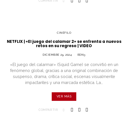
COMPARTIR
CINÉFILO
NETFLIX | «El juego del calamar 2» se enfrenta a nuevos
retos en su regreso | VIDEO
DICIEMBRE 29, 2024
RDN3
«El juego del calarmar» (Squid Game) se convirtió en un
fenómeno global, gracias a una original combinación de
suspenso, drama, crítica social, escenas visualmente
impactantes y una marcada estética. La…
VER MÁS
COMPARTIR