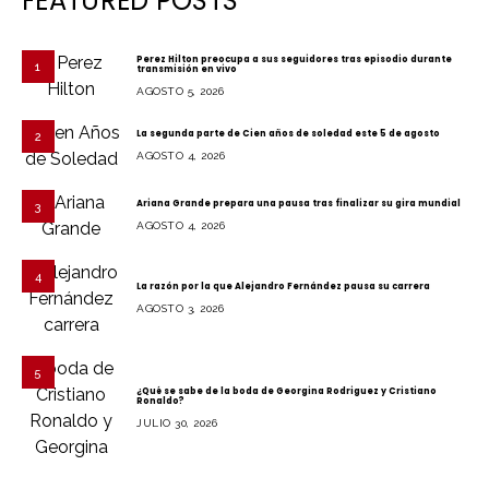
FEATURED POSTS
Perez Hilton preocupa a sus seguidores tras episodio durante
1
transmisión en vivo
AGOSTO 5, 2026
La segunda parte de Cien años de soledad este 5 de agosto
2
AGOSTO 4, 2026
Ariana Grande prepara una pausa tras finalizar su gira mundial
3
AGOSTO 4, 2026
4
La razón por la que Alejandro Fernández pausa su carrera
AGOSTO 3, 2026
5
¿Qué se sabe de la boda de Georgina Rodriguez y Cristiano
Ronaldo?
JULIO 30, 2026