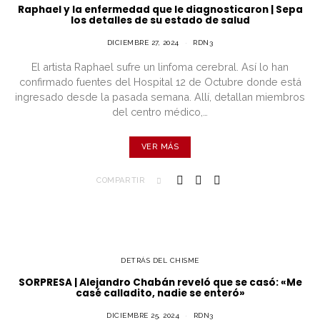
Raphael y la enfermedad que le diagnosticaron | Sepa
los detalles de su estado de salud
DICIEMBRE 27, 2024
RDN3
El artista Raphael sufre un linfoma cerebral. Así lo han
confirmado fuentes del Hospital 12 de Octubre donde está
ingresado desde la pasada semana. Allí, detallan miembros
del centro médico,…
VER MÁS
COMPARTIR
DETRÁS DEL CHISME
SORPRESA | Alejandro Chabán reveló que se casó: «Me
casé calladito, nadie se enteró»
DICIEMBRE 25, 2024
RDN3