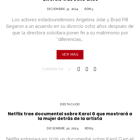
DICIEMBRE 31, 2024
RDN3
Los actores estadounidenses Angelina Jolie y Brad Pitt
llegaron a un acuerdo en su divorcio ocho años después de
que la directora solicitara poner fin a su matrimonio por
“diferencias…
VER MÁS
COMPARTIR
DESTACADO
Netflix trae documental sobre Karol G que mostrará a
la mujer detrás de la artista
DICIEMBRE 30, 2024
RDN3
Netflix estrenará en 2025 un documental sobre Karol G en el