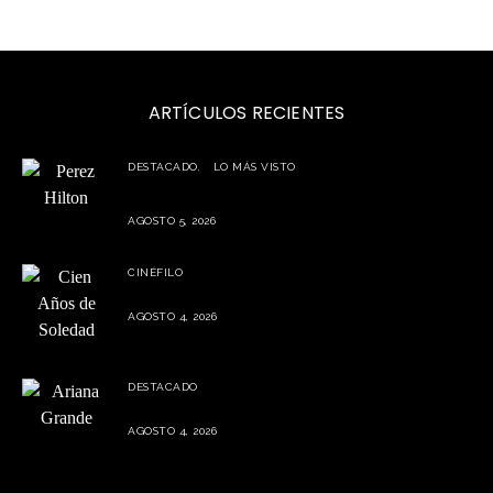
ARTÍCULOS RECIENTES
DESTACADO
LO MÁS VISTO
Perez Hilton preocupa a sus seguidores tras episodio durante
transmisión en vivo
AGOSTO 5, 2026
CINÉFILO
La segunda parte de Cien años de soledad este 5 de agosto
AGOSTO 4, 2026
DESTACADO
Ariana Grande prepara una pausa tras finalizar su gira mundial
AGOSTO 4, 2026