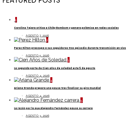
FEATURED POSTS
1
Carolina Tejera critica a Chiky Bombom y genera polémica en redes sociales
AGOSTO 7, 2026
2
Perez Hilton preocupa a sus seguidores tras episodio durante transmisión en vivo
AGOSTO 5, 2026
3
La segunda parte de Cien años de soledad este 5 de agosto
AGOSTO 4, 2026
4
Ariana Grande prepara una pausa tras finalizar su gira mundial
AGOSTO 4, 2026
5
La razón por la que Alejandro Fernández pausa su carrera
AGOSTO 3, 2026