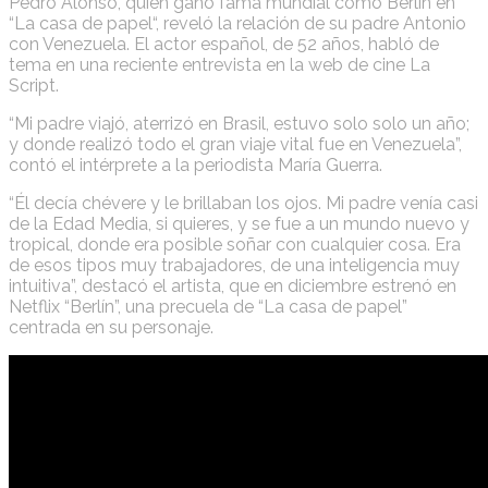
Pedro Alonso, quien ganó fama mundial como Berlín en
“La casa de papel“, reveló la relación de su padre Antonio
con Venezuela. El actor español, de 52 años, habló de
tema en una reciente entrevista en la web de cine La
Script.
“Mi padre viajó, aterrizó en Brasil, estuvo solo solo un año;
y donde realizó todo el gran viaje vital fue en Venezuela”,
contó el intérprete a la periodista María Guerra.
“Él decía chévere y le brillaban los ojos. Mi padre venía casi
de la Edad Media, si quieres, y se fue a un mundo nuevo y
tropical, donde era posible soñar con cualquier cosa. Era
de esos tipos muy trabajadores, de una inteligencia muy
intuitiva”, destacó el artista, que en diciembre estrenó en
Netflix “Berlín”, una precuela de “La casa de papel”
centrada en su personaje.