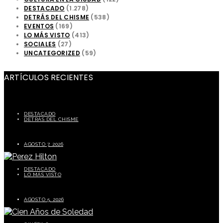
DESTACADO
(1.278)
DETRÁS DEL CHISME
(538)
EVENTOS
(169)
LO MÁS VISTO
(413)
SOCIALES
(27)
UNCATEGORIZED
(59)
ARTÍCULOS RECIENTES
DESTACADO
DETRÁS DEL CHISME
Carolina Tejera critica a Chiky Bombom y genera polémica en redes sociales
AGOSTO 7, 2026
DESTACADO
LO MÁS VISTO
Perez Hilton preocupa a sus seguidores tras episodio durante transmisión en vivo
AGOSTO 5, 2026