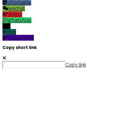
VKontakte
wechat
Weibo
WhatsApp
X
Xing
Yahoo! Mail
Copy short link
Copy link