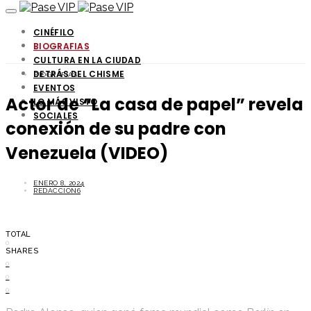
CINÉFILO
BIOGRAFIAS
CULTURA EN LA CIUDAD
DETRÁS DEL CHISME
BIOGRAFIAS
EVENTOS
Actor de “La casa de papel” revela
LO MÁS VISTO
SOCIALES
conexión de su padre con
Venezuela (VIDEO)
ENERO 8, 2024
REDACCION6
TOTAL
0
SHARES
0
0
0