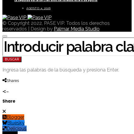
La segunda parte de Cien años de soledad este 5 de agosto
AGOSTO 4, 2026
© Copyright 2022, PASE VIP. Todos los derechos
reservados | Design by
Palmar Media Studio
BUSCAR POR:
BUSCAR
Ingresa las palabras de la búsqueda y presiona Enter.
Shares
Share
Blogger
Bluesky
Delicious