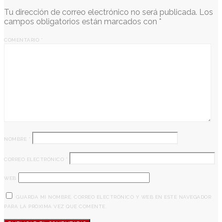
Tu dirección de correo electrónico no será publicada.
Los
campos obligatorios están marcados con
*
COMENTARIO
*
NOMBRE
*
CORREO ELECTRÓNICO
*
WEB
GUARDA MI NOMBRE, CORREO ELECTRÓNICO Y WEB EN ESTE NAVEGADOR
PARA LA PRÓXIMA VEZ QUE COMENTE.