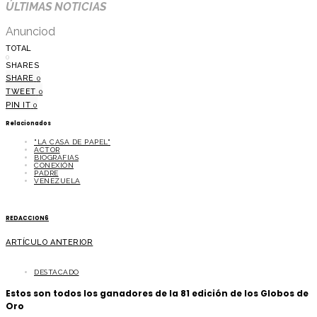
ÚLTIMAS NOTICIAS
Anunciod
TOTAL
0
SHARES
SHARE
0
TWEET
0
PIN IT
0
Relacionados
"LA CASA DE PAPEL"
ACTOR
BIOGRAFIAS
CONEXIÓN
PADRE
VENEZUELA
REDACCION6
ARTÍCULO ANTERIOR
DESTACADO
Estos son todos los ganadores de la 81 edición de los Globos de
Oro