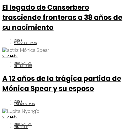
El legado de Canserbero
trasciende fronteras a 38 años de
su nacimiento
RDN3
MARZO 11, 2026
VER MÁS
BIOGRAFIAS
DESTACADO
A 12 años de la trágica partida de
Mónica Spear y su esposo
RDN3
ENERO 6, 2026
VER MÁS
BIOGRAFIAS
CINÉFILO