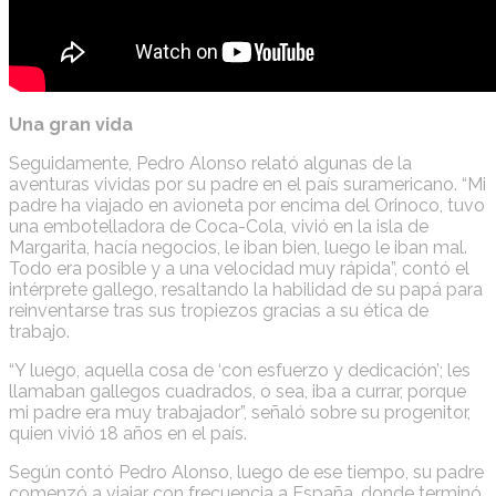
Una gran vida
Seguidamente, Pedro Alonso relató algunas de la
aventuras vividas por su padre en el país suramericano. “Mi
padre ha viajado en avioneta por encima del Orinoco, tuvo
una embotelladora de Coca-Cola, vivió en la isla de
Margarita, hacía negocios, le iban bien, luego le iban mal.
Todo era posible y a una velocidad muy rápida”, contó el
intérprete gallego, resaltando la habilidad de su papá para
reinventarse tras sus tropiezos gracias a su ética de
trabajo.
“Y luego, aquella cosa de ‘con esfuerzo y dedicación’; les
llamaban gallegos cuadrados, o sea, iba a currar, porque
mi padre era muy trabajador”, señaló sobre su progenitor,
quien vivió 18 años en el país.
Según contó Pedro Alonso, luego de ese tiempo, su padre
comenzó a viajar con frecuencia a España, donde terminó