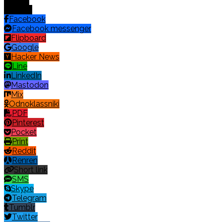
Digg
Email
Facebook
Facebook messenger
Flipboard
Google
Hacker News
Line
LinkedIn
Mastodon
Mix
Odnoklassniki
PDF
Pinterest
Pocket
Print
Reddit
Renren
Short link
SMS
Skype
Telegram
Tumblr
Twitter