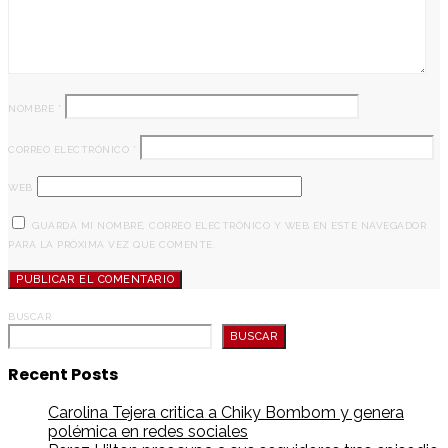
NOMBRE
*
CORREO ELECTRÓNICO
*
WEB
GUARDA MI NOMBRE, CORREO ELECTRÓNICO Y WEB EN ESTE NAVEGADOR
PARA LA PRÓXIMA VEZ QUE COMENTE.
BUSCAR
BUSCAR
Recent Posts
Carolina Tejera critica a Chiky Bombom y genera
polémica en redes sociales