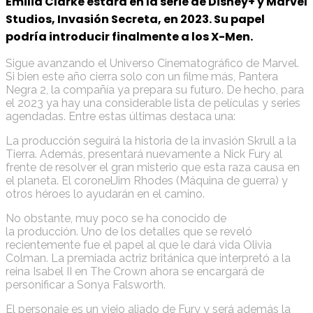
Emilia Clarke estará en la serie de Disney+ y Marvel
Studios, Invasión Secreta, en 2023. Su papel
podría introducir finalmente a los X-Men.
Sigue avanzando el Universo Cinematográfico de Marvel.
Si bien este año cierra solo con un filme más, Pantera
Negra 2, la compañía ya prepara su futuro. De hecho, para
el 2023 ya hay una considerable lista de películas y series
agendadas. Entre estas últimas destaca una:
La producción seguirá la historia de la invasión Skrull a la
Tierra. Además, presentará nuevamente a Nick Fury al
frente de resolver el gran misterio que esta raza causa en
el planeta. El coronelJim Rhodes (Máquina de guerra) y
otros héroes lo ayudarán en el camino.
No obstante, muy poco se ha conocido de
la producción. Uno de los detalles que se reveló
recientemente fue el papel al que le dará vida Olivia
Colman. La premiada actriz británica que interpretó a la
reina Isabel II en The Crown ahora se encargará de
personificar a Sonya Falsworth.
El personaje es un viejo aliado de Fury y será además la