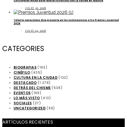
Christopher Nolan bate récords históricos con La Odisea en taquilla
JULIO 30, 2026
Talento venezolano dice presente en las nominaciones a los Premios Juventud
2026
JULIO 29, 2026
CATEGORIES
BIOGRAFIAS
(163)
CINÉFILO
(435)
CULTURA EN LA CIUDAD
(122)
DESTACADO
(1.278)
DETRÁS DEL CHISME
(538)
EVENTOS
(169)
LO MÁS VISTO
(413)
SOCIALES
(27)
UNCATEGORIZED
(59)
ARTÍCULOS RECIENTES