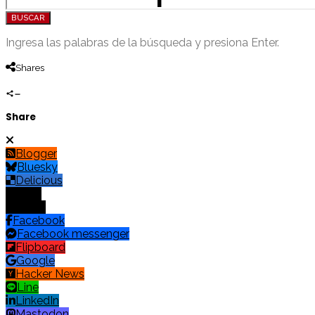
BUSCAR
Ingresa las palabras de la búsqueda y presiona Enter.
Shares
Share
Blogger
Bluesky
Delicious
Digg
Email
Facebook
Facebook messenger
Flipboard
Google
Hacker News
Line
LinkedIn
Mastodon