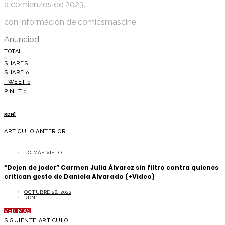
a comienzos de 2023.
con información de comicsmascine
Anunciod
TOTAL
0
SHARES
SHARE
0
TWEET
0
PIN IT
0
RDN1
ARTÍCULO ANTERIOR
LO MÁS VISTO
“Dejen de joder” Carmen Julia Álvarez sin filtro contra quienes
critican gesto de Daniela Alvarado (+Video)
OCTUBRE 28, 2022
RDN1
VER MÁS
SIGUIENTE ARTÍCULO