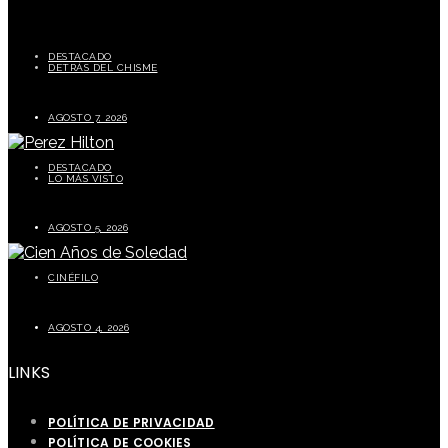
DESTACADO
DETRÁS DEL CHISME
Carolina Tejera critica a Chiky Bombom y genera polémica en redes sociales
AGOSTO 7, 2026
DESTACADO
LO MÁS VISTO
Perez Hilton preocupa a sus seguidores tras episodio durante transmisión en vivo
AGOSTO 5, 2026
CINÉFILO
La segunda parte de Cien años de soledad este 5 de agosto
AGOSTO 4, 2026
LINKS
POLÍTICA DE PRIVACIDAD
POLÍTICA DE COOKIES