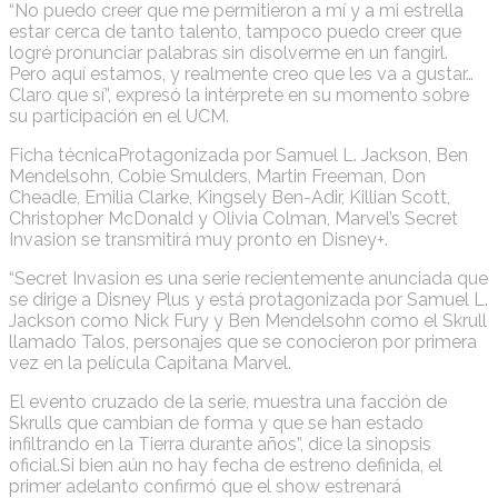
“No puedo creer que me permitieron a mí y a mi estrella
estar cerca de tanto talento, tampoco puedo creer que
logré pronunciar palabras sin disolverme en un fangirl.
Pero aquí estamos, y realmente creo que les va a gustar…
Claro que sí”, expresó la intérprete en su momento sobre
su participación en el UCM.
Ficha técnicaProtagonizada por Samuel L. Jackson, Ben
Mendelsohn, Cobie Smulders, Martin Freeman, Don
Cheadle, Emilia Clarke, Kingsely Ben-Adir, Killian Scott,
Christopher McDonald y Olivia Colman, Marvel’s Secret
Invasion se transmitirá muy pronto en Disney+.
“Secret Invasion es una serie recientemente anunciada que
se dirige a Disney Plus y está protagonizada por Samuel L.
Jackson como Nick Fury y Ben Mendelsohn como el Skrull
llamado Talos, personajes que se conocieron por primera
vez en la película Capitana Marvel.
El evento cruzado de la serie, muestra una facción de
Skrulls que cambian de forma y que se han estado
infiltrando en la Tierra durante años”, dice la sinopsis
oficial.Si bien aún no hay fecha de estreno definida, el
primer adelanto confirmó que el show estrenará