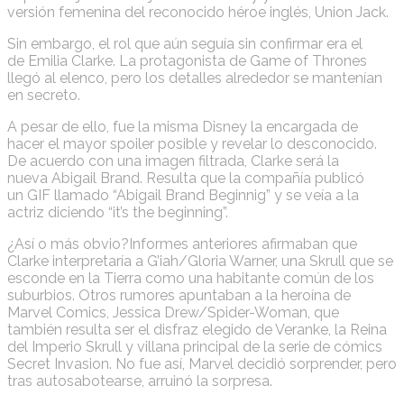
versión femenina del reconocido héroe inglés, Union Jack.
Sin embargo, el rol que aún seguía sin confirmar era el
de Emilia Clarke. La protagonista de Game of Thrones
llegó al elenco, pero los detalles alrededor se mantenían
en secreto.
A pesar de ello, fue la misma Disney la encargada de
hacer el mayor spoiler posible y revelar lo desconocido.
De acuerdo con una imagen filtrada, Clarke será la
nueva Abigail Brand. Resulta que la compañía publicó
un GIF llamado “Abigail Brand Beginnig” y se veía a la
actriz diciendo “it’s the beginning”.
¿Así o más obvio?Informes anteriores afirmaban que
Clarke interpretaría a G’iah/Gloria Warner, una Skrull que se
esconde en la Tierra como una habitante común de los
suburbios. Otros rumores apuntaban a la heroína de
Marvel Comics, Jessica Drew/Spider-Woman, que
también resulta ser el disfraz elegido de Veranke, la Reina
del Imperio Skrull y villana principal de la serie de cómics
Secret Invasion. No fue así, Marvel decidió sorprender, pero
tras autosabotearse, arruinó la sorpresa.