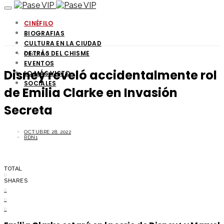
CINÉFILO
BIOGRAFIAS
CULTURA EN LA CIUDAD
DETRÁS DEL CHISME
CINÉFILO
EVENTOS
Disney reveló accidentalmente rol
LO MÁS VISTO
SOCIALES
de Emilia Clarke en Invasión
Secreta
OCTUBRE 28, 2022
RDN1
TOTAL
0
SHARES
0
0
0