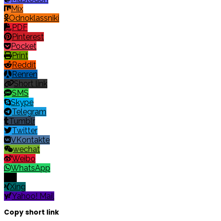
Mix
Odnoklassniki
PDF
Pinterest
Pocket
Print
Reddit
Renren
Short link
SMS
Skype
Telegram
Tumblr
Twitter
VKontakte
wechat
Weibo
WhatsApp
X
Xing
Yahoo! Mail
Copy short link