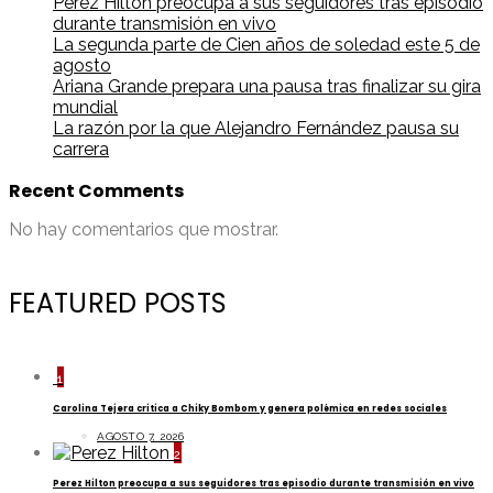
Perez Hilton preocupa a sus seguidores tras episodio
durante transmisión en vivo
La segunda parte de Cien años de soledad este 5 de
agosto
Ariana Grande prepara una pausa tras finalizar su gira
mundial
La razón por la que Alejandro Fernández pausa su
carrera
Recent Comments
No hay comentarios que mostrar.
FEATURED POSTS
1
Carolina Tejera critica a Chiky Bombom y genera polémica en redes sociales
AGOSTO 7, 2026
2
Perez Hilton preocupa a sus seguidores tras episodio durante transmisión en vivo