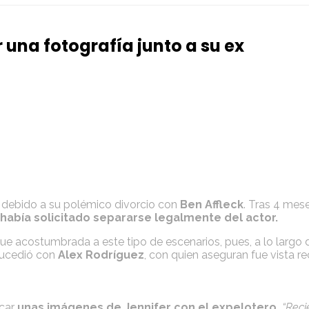
 una fotografía junto a su ex
 debido a su polémico divorcio con
Ben Affleck
. Tras 4 mes
había solicitado separarse legalmente del actor.
que acostumbrada a este tipo de escenarios, pues, a lo largo 
sucedió con
Alex Rodríguez
, con quien aseguran fue vista r
icar
unas imágenes de Jennifer con el expelotero.
“Reci