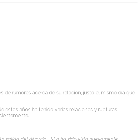
es de rumores acerca de su relación, justo el mismo día que
de estos años ha tenido varias relaciones y rupturas
ecientemente.
én salida del divorcio… J-Lo ha sido vista nuevamente