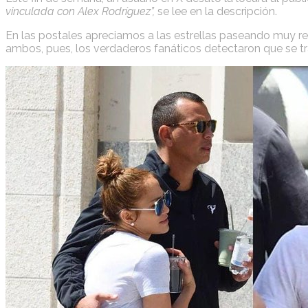
vinculada con Alex Rodríguez”,
se lee en la descripción.
En las postales apreciamos a las estrellas paseando muy rel
ambos, pues, los verdaderos fanáticos detectaron que se tr