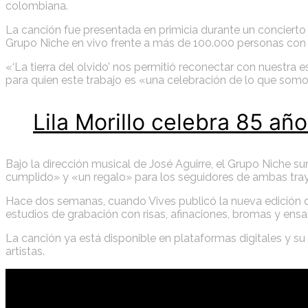
colombiana.
La canción fue presentada en primicia durante un concierto 
Grupo Niche en vivo frente a más de 100.000 personas con
«‘La tierra del olvido’ nos permitió reconectar con nuestra 
para quien este trabajo es «una celebración de lo que somo
Lila Morillo celebra 85 añ
Bajo la dirección musical de José Aguirre, el Grupo Niche su
cumplido» y «un regalo» para los seguidores de ambas tray
Hace dos semanas, cuando Vives publicó la nueva edición de ‘
estudios de grabación con risas, afinaciones, bromas y ens
La canción ya está disponible en plataformas digitales y su
artistas.