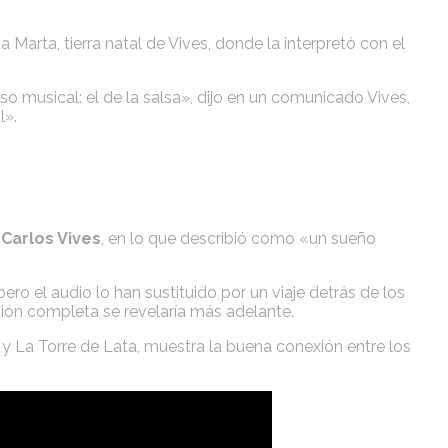
Marta, tierra natal de Vives, donde la interpretó con el
so musical: el de la salsa», dijo en un comunicado Vives,
l».
e
Carlos Vives
, en lo que describió como «un sueño
ero el audio lo han sustituido por un viaje detrás de los
ión completa se revelaría más adelante.
 y La Torre de Lata, muestra la buena conexión entre los