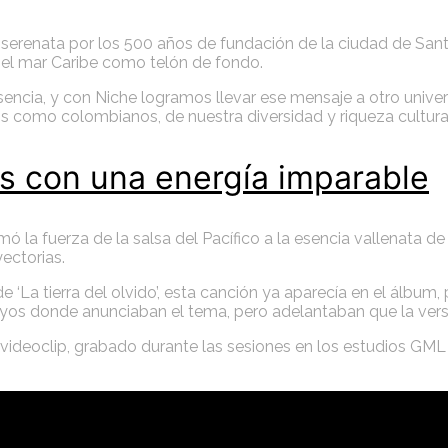
serenata por los 500 años de fundación de la ciudad de Santa 
 el mar Caribe como telón de fondo.
esencia, y con Niche logramos llevar ese mensaje a otro univer
s como colombianos, de nuestra diversidad y riqueza cultura
os con una energía imparable
mó la fuerza de la salsa del Pacífico a la esencia vallenata d
ectorias.
La tierra del olvido’, esta canción ya aparecía en el álbum, p
ayos donde anunciaban el tema, pero adelantaban que la vers
 videoclip, grabado durante las sesiones en los estudios GML