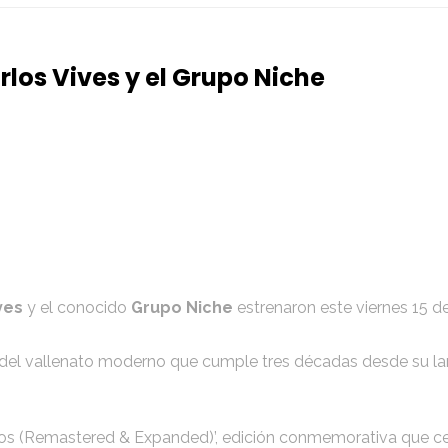
los Vives y el Grupo Niche
ves
y el conocido
Grupo Niche
estrenaron este viernes 15 d
to del vallenato moderno que cumple tres décadas desde su l
 años (Remastered & Expanded)’, edición conmemorativa que 