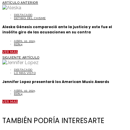
ARTÍCULO ANTERIOR
DESTACADO
DETRÁS DEL CHISME
Aleska Génesis compareció ante la justicia y este fue el
insólito giro de las acusaciones en su contra
ABRIL 10, 2025
RDN4
VER MÁS
SIGUIENTE ARTÍCULO
DESTACADO
LO MÁS VISTO
Jennifer Lopez presentará los American Music Awards
ABRIL 10, 2025
RDN4
VER MÁS
TAMBIÉN PODRÍA INTERESARTE