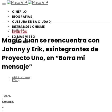
CINÉFILO
BIOGRAFIAS
CULTURA EN LA CIUDAD
DETRÁS DEL CHISME
DESTACADO
EVENTOS
EVENTOS
LO MÁS VISTO
Magic Juan se reencuentra con
SOCIALES
Johnny y Erik, exintegrantes de
Proyecto Uno, en “Borra mi
mensaje”
ABRIL 10, 2025
RDN4
TOTAL
0
SHARES
0
0