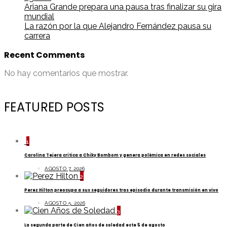
Ariana Grande prepara una pausa tras finalizar su gira
mundial
La razón por la que Alejandro Fernández pausa su
carrera
Recent Comments
No hay comentarios que mostrar.
FEATURED POSTS
1
Carolina Tejera critica a Chiky Bombom y genera polémica en redes sociales
AGOSTO 7, 2026
2
Perez Hilton preocupa a sus seguidores tras episodio durante transmisión en vivo
AGOSTO 5, 2026
3
La segunda parte de Cien años de soledad este 5 de agosto