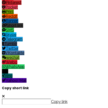
Pinterest
Pocket
Print
Reddit
Renren
Short link
SMS
Skype
Telegram
Tumblr
Twitter
VKontakte
wechat
Weibo
WhatsApp
X
Xing
Yahoo! Mail
Copy short link
Copy link