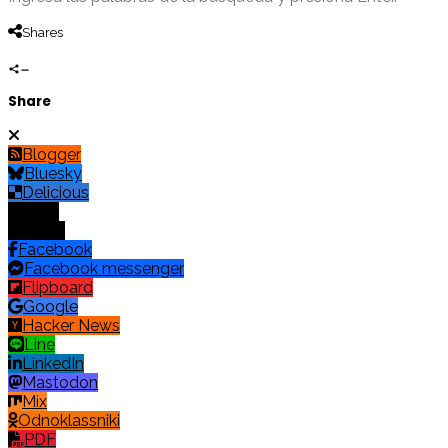
Shares
Share
Blogger
Bluesky
Delicious
Digg
Email
Facebook
Facebook messenger
Flipboard
Google
Hacker News
Line
LinkedIn
Mastodon
Mix
Odnoklassniki
PDF