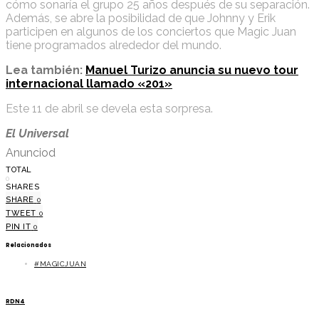
cómo sonaría el grupo 25 años después de su separación.
Además, se abre la posibilidad de que Johnny y Erik
participen en algunos de los conciertos que Magic Juan
tiene programados alrededor del mundo.
Lea también:
Manuel Turizo anuncia su nuevo tour
internacional llamado «201»
Este 11 de abril se devela esta sorpresa.
El Universal
Anunciod
TOTAL
0
SHARES
SHARE
0
TWEET
0
PIN IT
0
Relacionados
#MAGICJUAN
RDN4