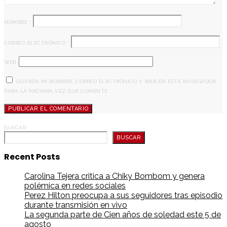
NOMBRE
*
CORREO ELECTRÓNICO
*
WEB
GUARDA MI NOMBRE, CORREO ELECTRÓNICO Y WEB EN ESTE NAVEGADOR
PARA LA PRÓXIMA VEZ QUE COMENTE.
BUSCAR
BUSCAR
Recent Posts
Carolina Tejera critica a Chiky Bombom y genera
polémica en redes sociales
Perez Hilton preocupa a sus seguidores tras episodio
durante transmisión en vivo
La segunda parte de Cien años de soledad este 5 de
agosto