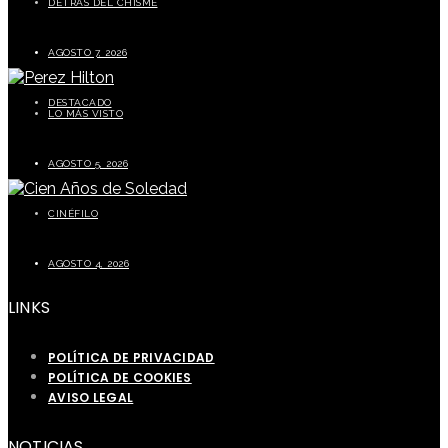
DETRÁS DEL CHISME
Carolina Tejera critica a Chiky Bombom y genera polémica en redes sociales
AGOSTO 7, 2026
DESTACADO
LO MÁS VISTO
Perez Hilton preocupa a sus seguidores tras episodio durante transmisión en vivo
AGOSTO 5, 2026
CINÉFILO
La segunda parte de Cien años de soledad este 5 de agosto
AGOSTO 4, 2026
LINKS
POLÍTICA DE PRIVACIDAD
POLÍTICA DE COOKIES
AVISO LEGAL
NOTICIAS