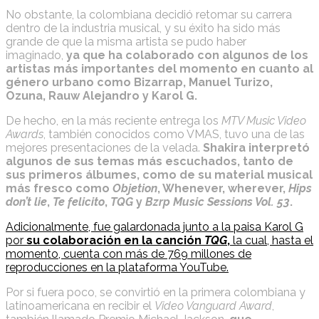
No obstante, la colombiana decidió retomar su carrera
dentro de la industria musical, y su éxito ha sido más
grande de que la misma artista se pudo haber
imaginado,
ya que ha colaborado con algunos de los
artistas más importantes del momento en cuanto al
género urbano como Bizarrap, Manuel Turizo,
Ozuna, Rauw Alejandro y Karol G.
De hecho, en la más reciente entrega los
MTV Music Video
Awards
, también conocidos como VMAS, tuvo una de las
mejores presentaciones de la velada.
Shakira interpretó
algunos de sus temas más escuchados, tanto de
sus primeros álbumes, como de su material musical
más fresco como
Objetion
, Whenever, wherever,
Hips
don’t lie
,
Te felicito
,
TQG
y
Bzrp Music Sessions Vol. 53
.
Adicionalmente, fue galardonada junto a la paisa Karol G
por
su colaboración en la canción
TQG
,
la cual, hasta el
momento, cuenta con más de 769 millones de
reproducciones en la plataforma YouTube.
Por si fuera poco, se convirtió en la primera colombiana y
latinoamericana en recibir el
Video Vanguard Award
,