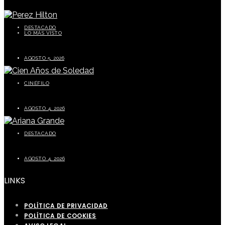
DESTACADO
LO MÁS VISTO
Perez Hilton preocupa a sus seguidores tras episodio durante transmisión en vivo
AGOSTO 5, 2026
CINÉFILO
La segunda parte de Cien años de soledad este 5 de agosto
AGOSTO 4, 2026
DESTACADO
Ariana Grande prepara una pausa tras finalizar su gira mundial
AGOSTO 4, 2026
LINKS
POLÍTICA DE PRIVACIDAD
POLÍTICA DE COOKIES