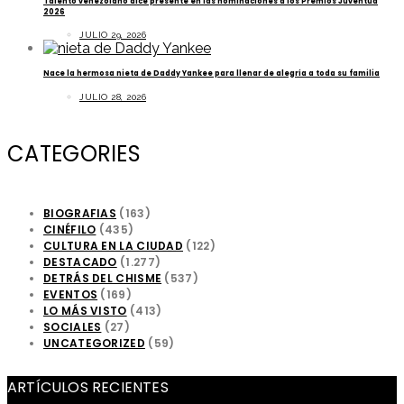
Talento venezolano dice presente en las nominaciones a los Premios Juventud
2026
JULIO 29, 2026
Nace la hermosa nieta de Daddy Yankee para llenar de alegría a toda su familia
JULIO 28, 2026
CATEGORIES
BIOGRAFIAS
(163)
CINÉFILO
(435)
CULTURA EN LA CIUDAD
(122)
DESTACADO
(1.277)
DETRÁS DEL CHISME
(537)
EVENTOS
(169)
LO MÁS VISTO
(413)
SOCIALES
(27)
UNCATEGORIZED
(59)
ARTÍCULOS RECIENTES