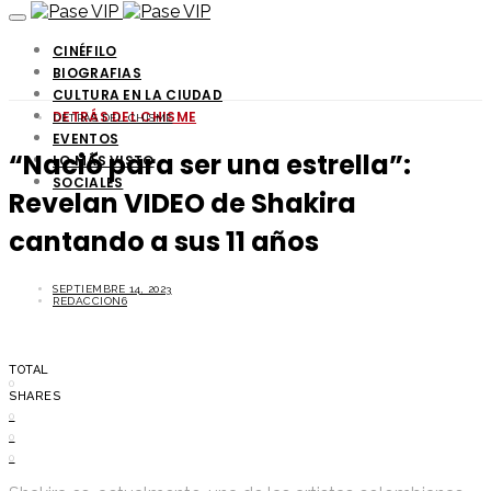
CINÉFILO
BIOGRAFIAS
CULTURA EN LA CIUDAD
DETRÁS DEL CHISME
DETRÁS DEL CHISME
EVENTOS
“Nació para ser una estrella”:
LO MÁS VISTO
SOCIALES
Revelan VIDEO de Shakira
cantando a sus 11 años
SEPTIEMBRE 14, 2023
REDACCION6
TOTAL
0
SHARES
0
0
0