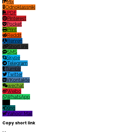
Mix
Odnoklassniki
PDF
Pinterest
Pocket
Print
Reddit
Renren
Short link
SMS
Skype
Telegram
Tumblr
Twitter
VKontakte
wechat
Weibo
WhatsApp
X
Xing
Yahoo! Mail
Copy short link