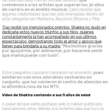
también llamado Premio Michael Jackson,
que
conmemora a los artistas que superan los 30 años
de carrera en el ámbito musical.
Cabe resaltar que
algunas celebridades que han sido premiadas dentro de
esta categoría son Madonna, Beyoncé, Rihanna y Pink.
Tras recibir los mencionados premios, Shakira no dudó en
dedicarle estos nuevos triunfos a sus hijos, quienes
constantemente la han acompañado en sus últimos
espectáculos, demostrando todo el amor y apoyo que
tienen para brindarle a su madre:
“Muchísimas gracias
por apoyarme, por animarme, por hacerme sentir
que mamá puede con todo”.
Estos pequeños causaron sensación en el evento,
pues
asistieron con unos adorables vestuarios en
conjunto, que los volvieron el centro de atención en
la alfombra rosa de los MTV.
Video de Shakira cantando a sus 11 años de edad
A pesar de que varios portales web lo habían publicado
hace algunos años, debido a la reciente gala que tuvo la