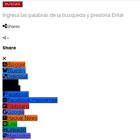
BUSCAR
Ingresa las palabras de la búsqueda y presiona Enter.
Shares
Share
Blogger
Bluesky
Delicious
Digg
Email
Facebook
Facebook messenger
Flipboard
Google
Hacker News
Line
LinkedIn
Mastodon