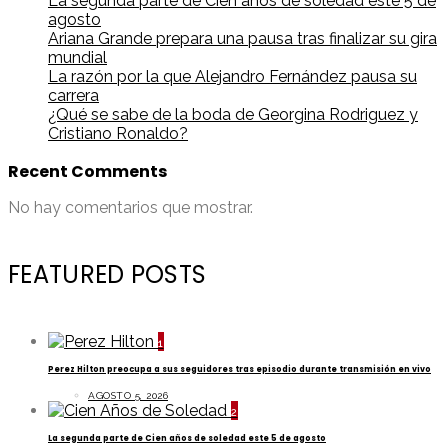
La segunda parte de Cien años de soledad este 5 de
agosto
Ariana Grande prepara una pausa tras finalizar su gira
mundial
La razón por la que Alejandro Fernández pausa su
carrera
¿Qué se sabe de la boda de Georgina Rodriguez y
Cristiano Ronaldo?
Recent Comments
No hay comentarios que mostrar.
FEATURED POSTS
1
Perez Hilton preocupa a sus seguidores tras episodio durante transmisión en vivo
AGOSTO 5, 2026
2
La segunda parte de Cien años de soledad este 5 de agosto