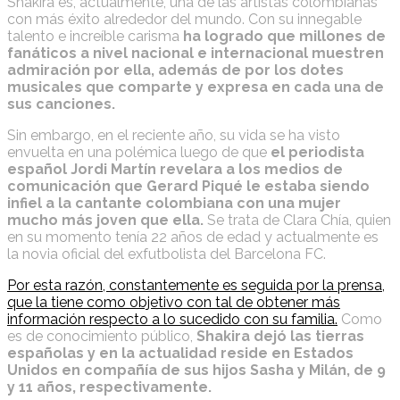
Shakira es, actualmente, una de las artistas colombianas
con más éxito alrededor del mundo. Con su innegable
talento e increíble carisma
ha logrado que millones de
fanáticos a nivel nacional e internacional muestren
admiración por ella, además de por los dotes
musicales que comparte y expresa en cada una de
sus canciones.
Sin embargo, en el reciente año, su vida se ha visto
envuelta en una polémica luego de que
el periodista
español Jordi Martín revelara a los medios de
comunicación que Gerard Piqué le estaba siendo
infiel a la cantante colombiana con una mujer
mucho más joven que ella.
Se trata de Clara Chía, quien
en su momento tenía 22 años de edad y actualmente es
la novia oficial del exfutbolista del Barcelona FC.
Por esta razón, constantemente es seguida por la prensa,
que la tiene como objetivo con tal de obtener más
información respecto a lo sucedido con su familia.
Como
es de conocimiento público,
Shakira dejó las tierras
españolas y en la actualidad reside en Estados
Unidos en compañía de sus hijos Sasha y Milán, de 9
y 11 años, respectivamente.