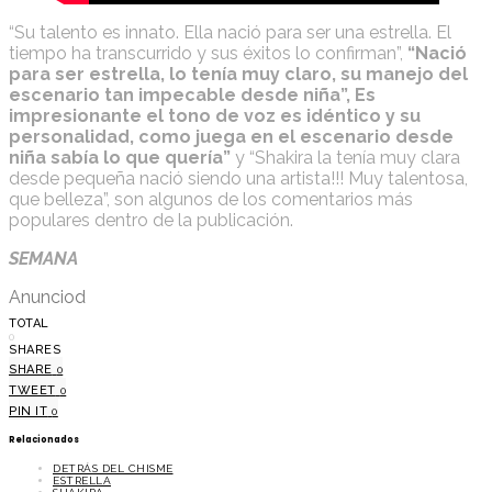
“Su talento es innato. Ella nació para ser una estrella. El
tiempo ha transcurrido y sus éxitos lo confirman”,
“Nació
para ser estrella, lo tenía muy claro, su manejo del
escenario tan impecable desde niña”, Es
impresionante el tono de voz es idéntico y su
personalidad, como juega en el escenario desde
niña sabía lo que quería”
y “Shakira la tenía muy clara
desde pequeña nació siendo una artista!!! Muy talentosa,
que belleza”, son algunos de los comentarios más
populares dentro de la publicación.
SEMANA
Anunciod
TOTAL
0
SHARES
SHARE
0
TWEET
0
PIN IT
0
Relacionados
DETRÁS DEL CHISME
ESTRELLA