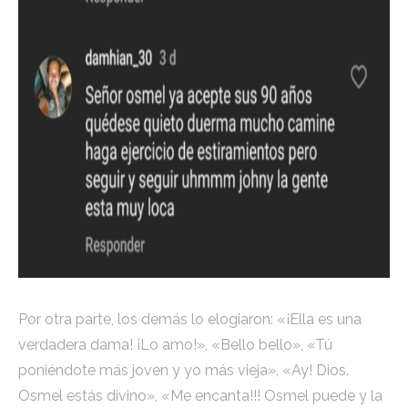
Por otra parte, los demás lo elogiaron: «¡Ella es una
verdadera dama! ¡Lo amo!», «Bello bello», «Tú
poniéndote más joven y yo más vieja», «Ay! Dios.
Osmel estás divino», «Me encanta!!! Osmel puede y la