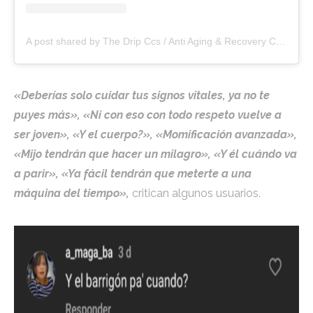
A post shared by The Drip Ccs / Anti Aging & Recovery Center (@thedripccs)
«Deberías solo cuidar tus signos vitales, ya no te
puyes más», «Ni con eso con todo respeto vuelve a
ser joven», «Y el cuerpo?», «Momificación avanzada»,
«Mijo tendrán que hacer un milagro», «Y él cuándo va
a parir», «Ya fácil tendrán que meterte a una
máquina del tiempo»,
critican algunos usuarios.