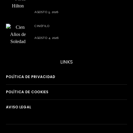
Perez Hilton preocupa a sus seguidores tras episodio durante
transmisión en vivo
AGOSTO 5, 2026
CINÉFILO
La segunda parte de Cien años de soledad este 5 de agosto
AGOSTO 4, 2026
LINKS
POLÍTICA DE PRIVACIDAD
POLÍTICA DE COOKIES
AVISO LEGAL