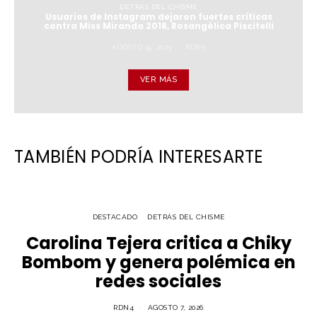
DETRÁS DEL CHISME
Usuarios de Instagram dejaron fuertes críticas
contra Miss Miranda 2016, Rosangélica Piscitelli
AGOSTO 19, 2023
RDN5
VER MÁS
TAMBIÉN PODRÍA INTERESARTE
DESTACADO
DETRÁS DEL CHISME
Carolina Tejera critica a Chiky
Bombom y genera polémica en
redes sociales
RDN4
AGOSTO 7, 2026