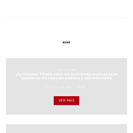
RDN5
DESTACADO
¡Ay chamo! Thalía vivió un incómodo momento al
quedarse sin ropa en público y así reaccionó
AGOSTO 18, 2023
RDN5
VER MÁS