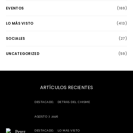
EVENTOS
(169)
LO MÁS VISTO
(413)
SOCIALES
(27)
UNCATEGORIZED
(59)
ARTÍCULOS RECIENTES
DESTACADO
DETRÁS DEL CHISME
Carolina Tejera critica a Chiky Bombom y genera polémica en
redes sociales
AGOSTO 7, 2026
DESTACADO
LO MÁS VISTO