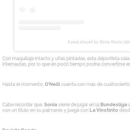
A post shared by Sonia María (@s
Con maquillaje intacto y uñas pintadas, esta deportista sa
internautas, por lo que en poco tiempo podría convertirse e
Hasta el momento,
O’Neill
cuenta con más de cuatrocientos 
Cabe recordar que,
Sonia
viene de jugar en la
Bundesliga
con un título en su palmarés y juega con
La Vinotinto
desd