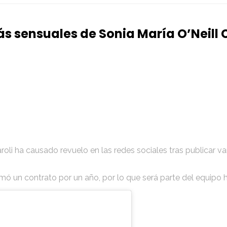
s sensuales de Sonia María O’Neill 
roli ha causado revuelo en las redes sociales tras publicar v
irmó un contrato por un año, por lo que será parte del equipo h