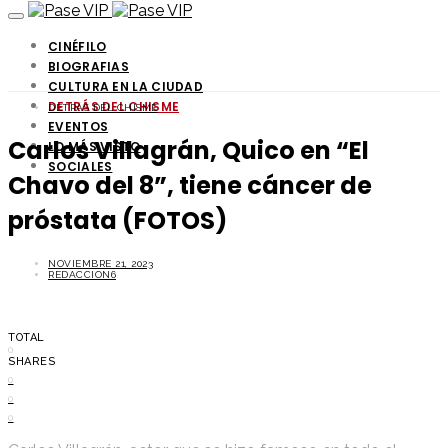
CINÉFILO
BIOGRAFIAS
CULTURA EN LA CIUDAD
DETRÁS DEL CHISME
DETRÁS DEL CHISME
EVENTOS
Carlos Villagrán, Quico en “El
LO MÁS VISTO
SOCIALES
Chavo del 8”, tiene cáncer de
próstata (FOTOS)
NOVIEMBRE 21, 2023
REDACCION6
TOTAL
0
SHARES
0
0
0