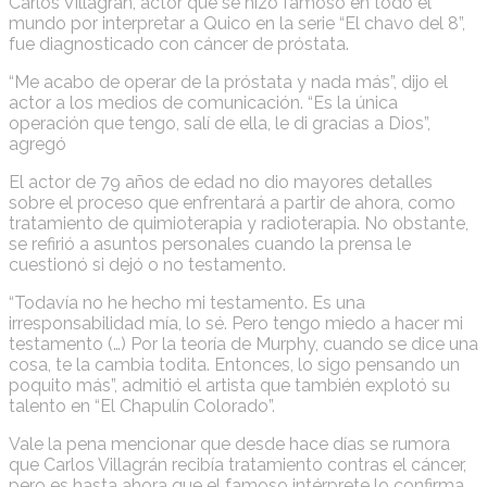
Carlos Villagrán, actor que se hizo famoso en todo el
mundo por interpretar a Quico en la serie “El chavo del 8”,
fue diagnosticado con cáncer de próstata.
“Me acabo de operar de la próstata y nada más”, dijo el
actor a los medios de comunicación. “Es la única
operación que tengo, salí de ella, le di gracias a Dios”,
agregó
El actor de 79 años de edad no dio mayores detalles
sobre el proceso que enfrentará a partir de ahora, como
tratamiento de quimioterapia y radioterapia. No obstante,
se refirió a asuntos personales cuando la prensa le
cuestionó si dejó o no testamento.
“Todavía no he hecho mi testamento. Es una
irresponsabilidad mía, lo sé. Pero tengo miedo a hacer mi
testamento (…) Por la teoría de Murphy, cuando se dice una
cosa, te la cambia todita. Entonces, lo sigo pensando un
poquito más”, admitió el artista que también explotó su
talento en “El Chapulín Colorado”.
Vale la pena mencionar que desde hace días se rumora
que Carlos Villagrán recibía tratamiento contras el cáncer,
pero es hasta ahora que el famoso intérprete lo confirma.