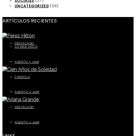
SOCIALES
(27)
UNCATEGORIZED
(59)
ARTÍCULOS RECIENTES
DESTACADO
LO MÁS VISTO
Perez Hilton preocupa a sus seguidores tras episodio durante transmisión en vivo
AGOSTO 5, 2026
CINÉFILO
La segunda parte de Cien años de soledad este 5 de agosto
AGOSTO 4, 2026
DESTACADO
Ariana Grande prepara una pausa tras finalizar su gira mundial
AGOSTO 4, 2026
LINKS