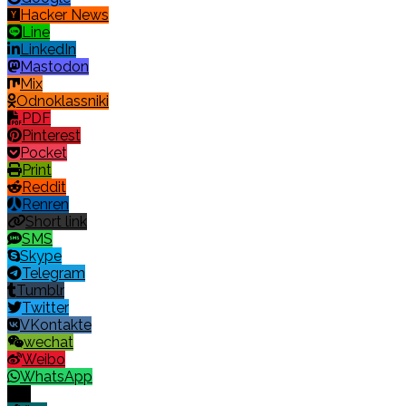
Hacker News
Line
LinkedIn
Mastodon
Mix
Odnoklassniki
PDF
Pinterest
Pocket
Print
Reddit
Renren
Short link
SMS
Skype
Telegram
Tumblr
Twitter
VKontakte
wechat
Weibo
WhatsApp
X