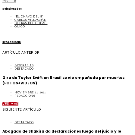
PIN IT
0
Relacionados
"EL CHAVO DEL 8"
CARLOS VILLAGRÁN
DETRÁS DEL CHISME
QUICO
REDACCION6
ARTÍCULO ANTERIOR
BIOGRAFIAS
DESTACADO
Gira de Taylor Swift en Brasil se vio empañada por muertes
(FOTOS+VIDEOS)
NOVIEMBRE 21, 2023
REDACCION6
VER MÁS
SIGUIENTE ARTÍCULO
DESTACADO
Abogado de Shakira da declaraciones luego del juicio y le