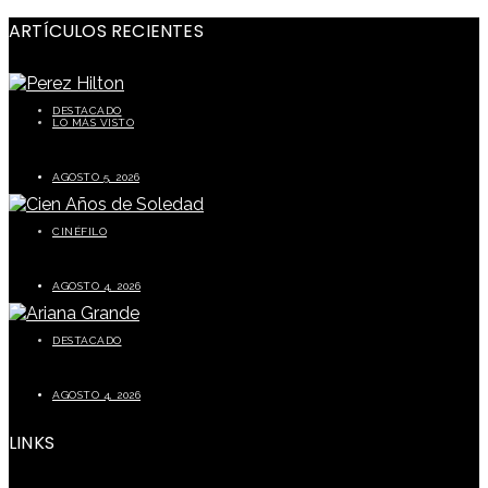
ARTÍCULOS RECIENTES
DESTACADO
LO MÁS VISTO
Perez Hilton preocupa a sus seguidores tras episodio durante transmisión en vivo
AGOSTO 5, 2026
CINÉFILO
La segunda parte de Cien años de soledad este 5 de agosto
AGOSTO 4, 2026
DESTACADO
Ariana Grande prepara una pausa tras finalizar su gira mundial
AGOSTO 4, 2026
LINKS