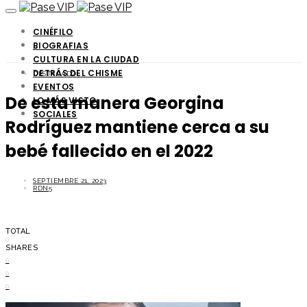
CINÉFILO
BIOGRAFIAS
CULTURA EN LA CIUDAD
DETRÁS DEL CHISME
DESTACADO
EVENTOS
De esta manera Georgina
LO MÁS VISTO
SOCIALES
Rodríguez mantiene cerca a su
bebé fallecido en el 2022
SEPTIEMBRE 21, 2023
RDN5
TOTAL
0
SHARES
0
0
0