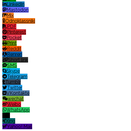
LinkedIn
Mastodon
Mix
Odnoklassniki
PDF
Pinterest
Pocket
Print
Reddit
Renren
Short link
SMS
Skype
Telegram
Tumblr
Twitter
VKontakte
wechat
Weibo
WhatsApp
X
Xing
Yahoo! Mail