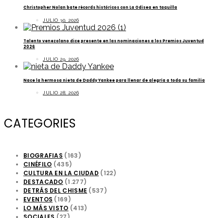
Christopher Nolan bate récords históricos con La Odisea en taquilla
JULIO 30, 2026
Talento venezolano dice presente en las nominaciones a los Premios Juventud
2026
JULIO 29, 2026
Nace la hermosa nieta de Daddy Yankee para llenar de alegría a toda su familia
JULIO 28, 2026
CATEGORIES
BIOGRAFIAS
(163)
CINÉFILO
(435)
CULTURA EN LA CIUDAD
(122)
DESTACADO
(1.277)
DETRÁS DEL CHISME
(537)
EVENTOS
(169)
LO MÁS VISTO
(413)
SOCIALES
(27)