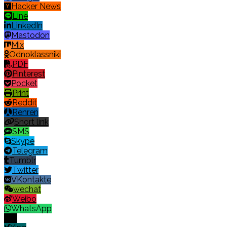
Hacker News
Line
LinkedIn
Mastodon
Mix
Odnoklassniki
PDF
Pinterest
Pocket
Print
Reddit
Renren
Short link
SMS
Skype
Telegram
Tumblr
Twitter
VKontakte
wechat
Weibo
WhatsApp
X