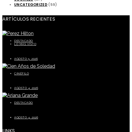
UNCATEGORIZED
(59)
ARTÍCULOS RECIENTES
DESTACADO
LO MÁS VISTO
Perez Hilton preocupa a sus seguidores tras episodio durante transmisión en vivo
AGOSTO 5, 2026
CINÉFILO
La segunda parte de Cien años de soledad este 5 de agosto
AGOSTO 4, 2026
DESTACADO
Ariana Grande prepara una pausa tras finalizar su gira mundial
AGOSTO 4, 2026
LINKS