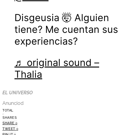
Disgeusia 🤯 Alguien
tiene? Me cuentan sus
experiencias?
♬ original sound –
Thalia
EL UNIVERSO
Anunciod
TOTAL
0
SHARES
SHARE
0
TWEET
0
PIN IT
0