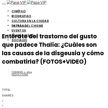
CINÉFILO
BIOGRAFIAS
CULTURA EN LA CIUDAD
DETRÁS DEL CHISME
DESTACADO
EVENTOS
Entérate del trastorno del gusto
LO MÁS VISTO
SOCIALES
que padece Thalía: ¿Cuáles son
las causas de la disgeusia y cómo
combatirla? (FOTOS+VIDEO)
FEBRERO 1, 2024
REDACCION6
TOTAL
0
SHARES
0
0