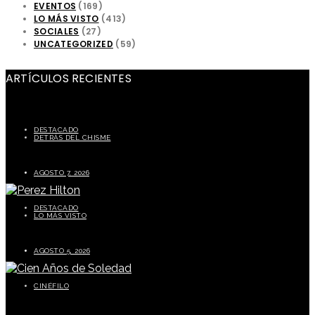
EVENTOS
(169)
LO MÁS VISTO
(413)
SOCIALES
(27)
UNCATEGORIZED
(59)
ARTÍCULOS RECIENTES
DESTACADO
DETRÁS DEL CHISME
Carolina Tejera critica a Chiky Bombom y genera polémica en redes sociales
AGOSTO 7, 2026
DESTACADO
LO MÁS VISTO
Perez Hilton preocupa a sus seguidores tras episodio durante transmisión en vivo
AGOSTO 5, 2026
CINÉFILO
La segunda parte de Cien años de soledad este 5 de agosto