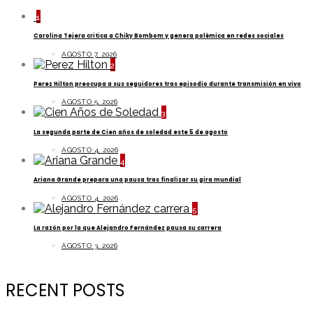
1
Carolina Tejera critica a Chiky Bombom y genera polémica en redes sociales
AGOSTO 7, 2026
2
Perez Hilton preocupa a sus seguidores tras episodio durante transmisión en vivo
AGOSTO 5, 2026
3
La segunda parte de Cien años de soledad este 5 de agosto
AGOSTO 4, 2026
4
Ariana Grande prepara una pausa tras finalizar su gira mundial
AGOSTO 4, 2026
5
La razón por la que Alejandro Fernández pausa su carrera
AGOSTO 3, 2026
RECENT POSTS