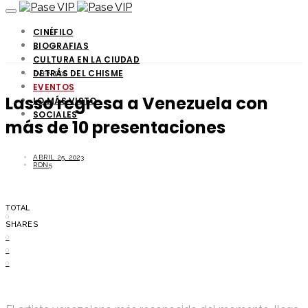
CINÉFILO
BIOGRAFIAS
CULTURA EN LA CIUDAD
DETRÁS DEL CHISME
EVENTOS
EVENTOS
Lasso regresa a Venezuela con
LO MÁS VISTO
SOCIALES
más de 10 presentaciones
ABRIL 25, 2023
RDN5
TOTAL
0
SHARES
0
0
0