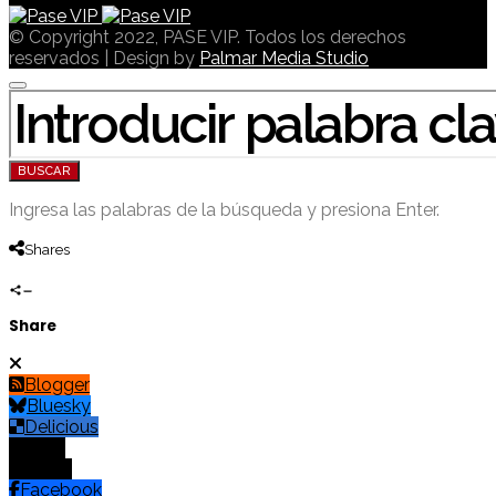
© Copyright 2022, PASE VIP. Todos los derechos
reservados | Design by
Palmar Media Studio
BUSCAR POR:
BUSCAR
Ingresa las palabras de la búsqueda y presiona Enter.
Shares
Share
Blogger
Bluesky
Delicious
Digg
Email
Facebook