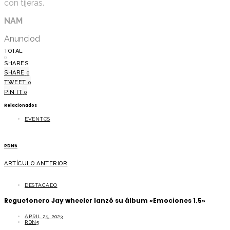
con tijeras.
NAM
Anunciod
TOTAL
0
SHARES
SHARE
0
TWEET
0
PIN IT
0
Relacionados
EVENTOS
RDN5
ARTÍCULO ANTERIOR
DESTACADO
Reguetonero Jay wheeler lanzó su álbum «Emociones 1.5»
ABRIL 25, 2023
RDN5