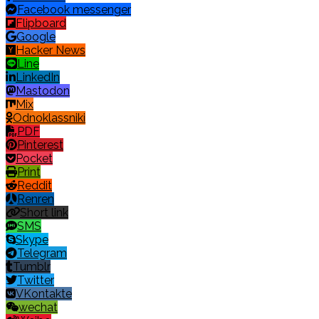
Facebook messenger
Flipboard
Google
Hacker News
Line
LinkedIn
Mastodon
Mix
Odnoklassniki
PDF
Pinterest
Pocket
Print
Reddit
Renren
Short link
SMS
Skype
Telegram
Tumblr
Twitter
VKontakte
wechat