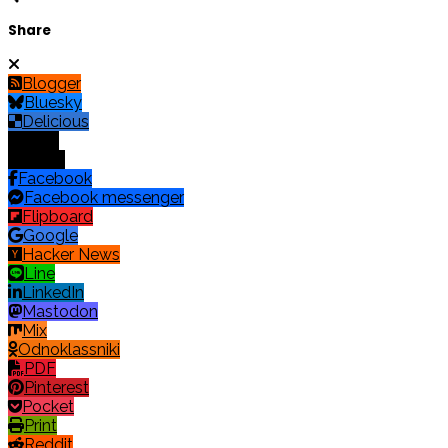
Share
Blogger
Bluesky
Delicious
Digg
Email
Facebook
Facebook messenger
Flipboard
Google
Hacker News
Line
LinkedIn
Mastodon
Mix
Odnoklassniki
PDF
Pinterest
Pocket
Print
Reddit