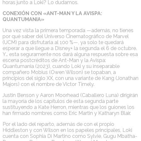
horas junto a Loki? Lo dudamos.
CONEXIÓN CON «ANT-MAN Y LA AVISPA:
QUANTUMANIA»
Una vez vista la primera temporada —además, no tienes
por qué saber del Universo Cinematográfico de Marvel
(UCM) para disfrutarla al 100 %—, ya solo te quedará
esperar a que llegue a Disney+ la segunda el 6 de octubre.
Y… esta seguramente nos dará alguna respuesta sobre esa
escena postcréditos de Ant-Man y la Avispa:
Quantumania (2023), cuando Loki y su inseparable
compañero Mobius (Owen Wilson) se topaban, a
principios del siglo XX, con una variante de Kang (Jonathan
Majors) con el nombre de Victor Timely.
Justin Benson y Aaron Moorhead (Caballero Luna) dirigirán
la mayoría de los capítulos de esta segunda parte
sustituyendo a Kate Herron, mientras que los guiones los
han firmado nombres como Eric Martin y Katharyn Blair.
Por el lado del reparto, además de con el propio
Hiddleston y con Wilson en los papeles principales, Loki
cuenta con Sophia Di Martino como Sylvie, Gugu Mbatha-