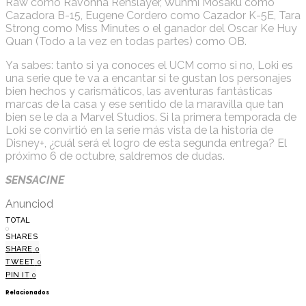
Raw como Ravonna Renslayer, Wunmi Mosaku como
Cazadora B-15, Eugene Cordero como Cazador K-5E, Tara
Strong como Miss Minutes o el ganador del Oscar Ke Huy
Quan (Todo a la vez en todas partes) como OB.
Ya sabes: tanto si ya conoces el UCM como si no, Loki es
una serie que te va a encantar si te gustan los personajes
bien hechos y carismáticos, las aventuras fantásticas
marcas de la casa y ese sentido de la maravilla que tan
bien se le da a Marvel Studios. Si la primera temporada de
Loki se convirtió en la serie más vista de la historia de
Disney+, ¿cuál será el logro de esta segunda entrega? El
próximo 6 de octubre, saldremos de dudas.
SENSACINE
Anunciod
TOTAL
0
SHARES
SHARE
0
TWEET
0
PIN IT
0
Relacionados