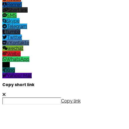
Renren
Short link
SMS
Skype
Telegram
Tumblr
Twitter
VKontakte
wechat
Weibo
WhatsApp
X
Xing
Yahoo! Mail
Copy short link
Copy link