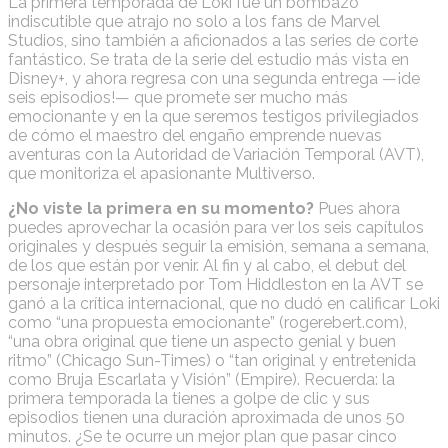
La primera temporada de Loki fue un bombazo
indiscutible que atrajo no solo a los fans de Marvel
Studios, sino también a aficionados a las series de corte
fantástico. Se trata de la serie del estudio más vista en
Disney+, y ahora regresa con una segunda entrega —¡de
seis episodios!— que promete ser mucho más
emocionante y en la que seremos testigos privilegiados
de cómo el maestro del engaño emprende nuevas
aventuras con la Autoridad de Variación Temporal (AVT),
que monitoriza el apasionante Multiverso.
¿No viste la primera en su momento?
Pues ahora
puedes aprovechar la ocasión para ver los seis capítulos
originales y después seguir la emisión, semana a semana,
de los que están por venir. Al fin y al cabo, el debut del
personaje interpretado por Tom Hiddleston en la AVT se
ganó a la crítica internacional, que no dudó en calificar Loki
como “una propuesta emocionante” (rogerebert.com),
“una obra original que tiene un aspecto genial y buen
ritmo” (Chicago Sun-Times) o “tan original y entretenida
como Bruja Escarlata y Visión” (Empire). Recuerda: la
primera temporada la tienes a golpe de clic y sus
episodios tienen una duración aproximada de unos 50
minutos. ¿Se te ocurre un mejor plan que pasar cinco