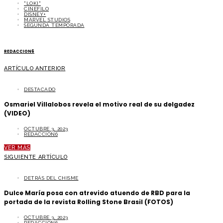
"LOKI"
CINEFILO
DISNEY+
MARVEL STUDIOS
SEGUNDA TEMPORADA
REDACCION6
ARTÍCULO ANTERIOR
DESTACADO
Osmariel Villalobos revela el motivo real de su delgadez
(VIDEO)
OCTUBRE 3, 2023
REDACCION6
VER MÁS
SIGUIENTE ARTÍCULO
DETRÁS DEL CHISME
Dulce María posa con atrevido atuendo de RBD para la
portada de la revista Rolling Stone Brasil (FOTOS)
OCTUBRE 3, 2023
REDACCION6