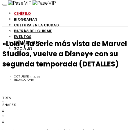
CINÉFILO
BIOGRAFIAS
CULTURA EN LA CIUDAD
DETRÁS DEL CHISME
CINÉFILO
EVENTOS
«Loki», la serie más vista de Marvel
LO MÁS VISTO
SOCIALES
Studios, vuelve a Disney+ con su
segunda temporada (DETALLES)
OCTUBRE 3, 2023
REDACCION6
TOTAL
0
SHARES
0
0
0