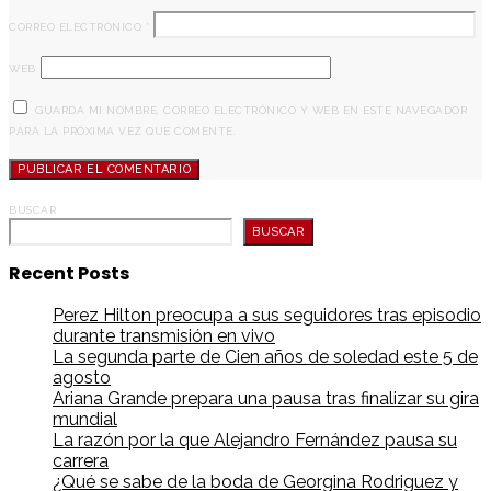
CORREO ELECTRÓNICO
*
WEB
GUARDA MI NOMBRE, CORREO ELECTRÓNICO Y WEB EN ESTE NAVEGADOR
PARA LA PRÓXIMA VEZ QUE COMENTE.
BUSCAR
BUSCAR
Recent Posts
Perez Hilton preocupa a sus seguidores tras episodio
durante transmisión en vivo
La segunda parte de Cien años de soledad este 5 de
agosto
Ariana Grande prepara una pausa tras finalizar su gira
mundial
La razón por la que Alejandro Fernández pausa su
carrera
¿Qué se sabe de la boda de Georgina Rodriguez y