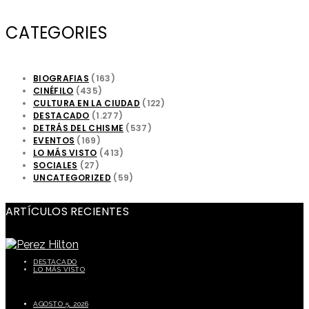
CATEGORIES
BIOGRAFIAS
(163)
CINÉFILO
(435)
CULTURA EN LA CIUDAD
(122)
DESTACADO
(1.277)
DETRÁS DEL CHISME
(537)
EVENTOS
(169)
LO MÁS VISTO
(413)
SOCIALES
(27)
UNCATEGORIZED
(59)
ARTÍCULOS RECIENTES
DESTACADO
LO MÁS VISTO
Perez Hilton preocupa a sus seguidores tras episodio durante transmisión en vivo
AGOSTO 5, 2026