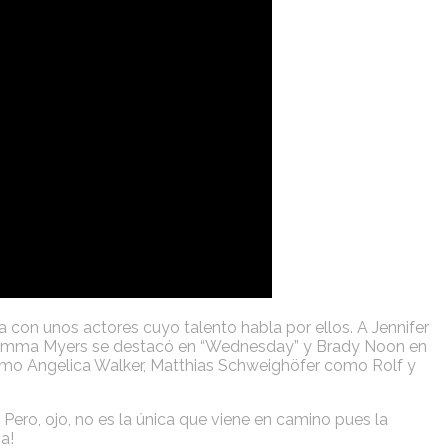
 con unos actores cuyo talento habla por ellos. A Jennifer
ice”. Emma Myers se destacó en “Wednesday” y Brady Noon en
 como Angelica Walker, Matthias Schweighöfer como Rolf y
Pero, ojo, no es la única que viene en camino pues la
a!