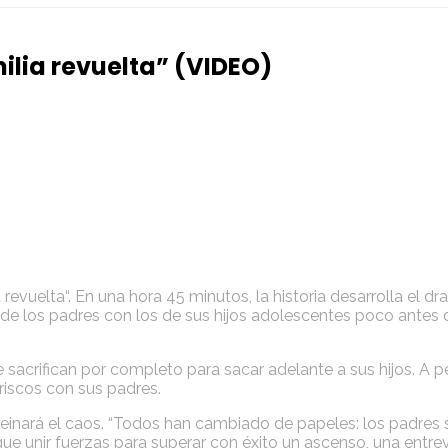
ilia revuelta” (VIDEO)
 revuelta“. En una hora 45 minutos, la historia desarrolla el 
e los padres con los de sus hijos adolescentes poco antes d
 se sacrifican por completo para sacar adelante a sus hijos. 
riscos con sus padres.
reinará el caos. “Todos han cambiado de papeles: los padres so
ue unir fuerzas para superar con éxito un ascenso, una entrevi