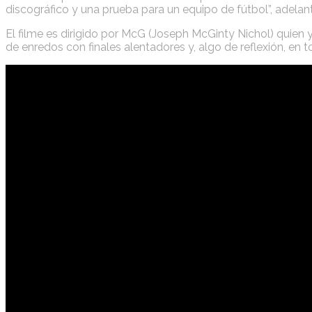
discográfico y una prueba para un equipo de fútbol”, adelant
El filme es dirigido por McG (Joseph McGinty Nichol) quien 
de enredos con finales alentadores y, algo de reflexión, en 