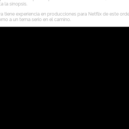
a la sinopsis.
ya tiene experiencia en producciones para Netflix de este or
torno a un tema serio en el camino.