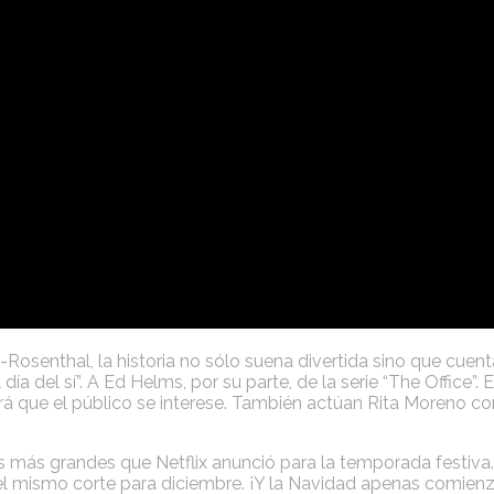
enthal, la historia no sólo suena divertida sino que cuenta
l día del sí”. A Ed Helms, por su parte, de la serie “The Off
hará que el público se interese. También actúan Rita Moreno
s más grandes que Netflix anunció para la temporada festiva. 
 mismo corte para diciembre. ¡Y la Navidad apenas comienz