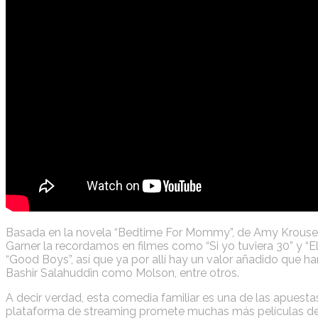
Basada en la novela “Bedtime For Mommy”, de Amy Krouse-Ros
Garner la recordamos en filmes como “Si yo tuviera 30” y “E
“Good Boys”, así que ya por allí hay un valor añadido que 
Bashir Salahuddin como Molson, entre otros.
A decir verdad, esta comedia familiar es una de las apuesta
plataforma de streaming promete muchas más películas del