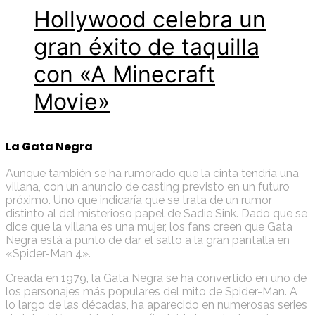
Hollywood celebra un
gran éxito de taquilla
con «A Minecraft
Movie»
La Gata Negra
Aunque también se ha rumorado que la cinta tendría una
villana, con un anuncio de casting previsto en un futuro
próximo. Uno que indicaría que se trata de un rumor
distinto al del misterioso papel de Sadie Sink. Dado que se
dice que la villana es una mujer, los fans creen que Gata
Negra está a punto de dar el salto a la gran pantalla en
«Spider-Man 4».
Creada en 1979, la Gata Negra se ha convertido en uno de
los personajes más populares del mito de Spider-Man. A
lo largo de las décadas, ha aparecido en numerosas series