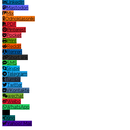
LinkedIn
Mastodon
Mix
Odnoklassniki
PDF
Pinterest
Pocket
Print
Reddit
Renren
Short link
SMS
Skype
Telegram
Tumblr
Twitter
VKontakte
wechat
Weibo
WhatsApp
X
Xing
Yahoo! Mail