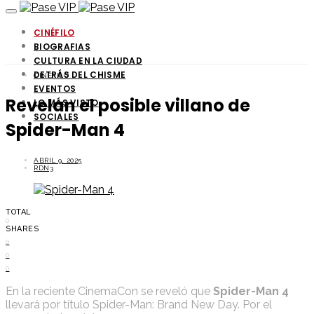
CINÉFILO
BIOGRAFIAS
CULTURA EN LA CIUDAD
DETRÁS DEL CHISME
CINÉFILO
EVENTOS
Revelan el posible villano de
LO MÁS VISTO
SOCIALES
Spider-Man 4
ABRIL 9, 2025
RDN3
TOTAL
0
SHARES
0
0
0
En la reciente CinemaCon se reveló que
Spider-Man 4
llevará por título Spider-Man: Brand New Day. Por el