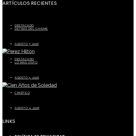
ARTÍCULOS RECIENTES
DESTACADO
DETRÁS DEL CHISME
Carolina Tejera critica a Chiky Bombom y genera polémica en redes sociales
AGOSTO 7, 2026
DESTACADO
LO MÁS VISTO
Perez Hilton preocupa a sus seguidores tras episodio durante transmisión en vivo
AGOSTO 5, 2026
CINÉFILO
La segunda parte de Cien años de soledad este 5 de agosto
AGOSTO 4, 2026
LINKS