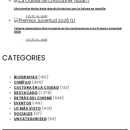
Christopher Nolan bate récords históricos con La Odisea en taquilla
JULIO 30, 2026
Talento venezolano dice presente en las nominaciones a los Premios Juventud
2026
JULIO 29, 2026
CATEGORIES
BIOGRAFIAS
(163)
CINÉFILO
(435)
CULTURA EN LA CIUDAD
(122)
DESTACADO
(1.278)
DETRÁS DEL CHISME
(538)
EVENTOS
(169)
LO MÁS VISTO
(413)
SOCIALES
(27)
UNCATEGORIZED
(59)