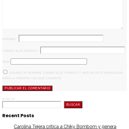
NOMBRE
*
CORREO ELECTRÓNICO
*
WEB
GUARDA MI NOMBRE, CORREO ELECTRÓNICO Y WEB EN ESTE NAVEGADOR
PARA LA PRÓXIMA VEZ QUE COMENTE.
BUSCAR
BUSCAR
Recent Posts
Carolina Tejera critica a Chiky Bombom y genera