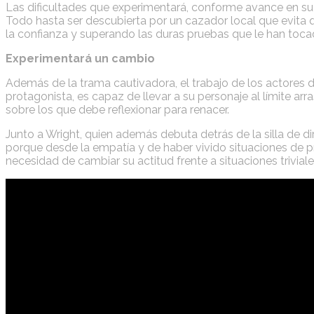
Las dificultades que experimentará, conforme avance en su de
Todo hasta ser descubierta por un cazador local que evita 
la confianza y superando las duras pruebas que le han tocado
Experimentará un cambio
Además de la trama cautivadora, el trabajo de los actores 
protagonista, es capaz de llevar a su personaje al límite a
sobre los que debe reflexionar para renacer.
Junto a Wright, quien además debuta detrás de la silla de di
porque desde la empatía y de haber vivido situaciones de pro
necesidad de cambiar su actitud frente a situaciones trivia