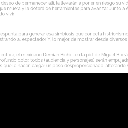
seo de permanecer allí, la llevarán a poner en riesgo su vida
que muera y la dotará de herramientas para avanzar. Junto a 
 vivir.
despunta para generar esa simbiosis que conecta histrionismo
rrastrando al espectador. Y, lo mejor, de mostrar desde diver
rectora, el mexicano Demian Bichir -en la piel de Miguel Borrá
fundo dolor, todos (audiencia y personajes) serán empujados a 
les que lo hacen cargar un peso desproporcionado, alterando 