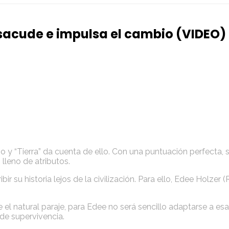
e sacude e impulsa el cambio (VIDEO)
o y “Tierra” da cuenta de ello. Con una puntuación perfecta, s
leno de atributos.
scribir su historia lejos de la civilización. Para ello, Edee Ho
ce el natural paraje, para Edee no será sencillo adaptarse a 
 de supervivencia.