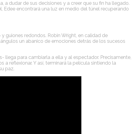
, a dudar de sus decisiones y a creer que su fin ha llegado.
él, Edee encontrará una luz en medio del túnel recuperando
 y guiones redondos. Robin Wright, en calidad de
sos ángulos un abanico de emociones detrás de los sucesos
s- llega para cambiarla a ella y al espectador. Precisamente,
reflexionar. Y así, terminará la película sintiendo la
su paz.